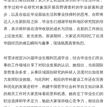
毕业生们各自回顾了从入学之初适应清华的学习生活环境，
求学过程中在研究对象国开展田野调查时的学业探索和进
步，以及在临近毕业面临生活和事业抉择时的思考。在即将
迈入人生新阶段之际，毕业生们感谢学校和地区研究院的培
养，表示将怀揣在清华收获的成长与历练，在新的工作岗位
上绽放光彩、发光发热。座谈期间，大家还共同回忆了在清
华园经历的难忘瞬间与趣事，现场氛围真挚热烈。
何雪冰祝贺2026届毕业生顺利完成学业，结合毕业生们所从
事的工作领域分享了对职业发展的认识。她指出，当前国际
形势复杂多变，从事区域国别研究的科研人员需付出加倍努
力发挥职业效能。与此同时，相应的学科建设工作还在完善
和优化的发展进程中，构建中国哲学社会科学自主知识体系
的相关工作对大家意味着前景和机遇。她肯定了毕业生们的
职业选择和学术定力，勉励大家保持核心竞争力，相信自身