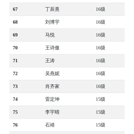
67
丁辰熹
16级
68
刘博宇
16级
69
马悦
16级
70
王诗傲
16级
71
王涛
16级
72
吴燕妮
16级
73
肖齐家
16级
74
雷定坤
15级
75
李宇晴
15级
76
石靖
15级