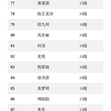
77
唐溪源
15级
78
陈王龙诗
14级
79
段九州
14级
80
高良敏
14级
81
何演
14级
82
史艳
14级
83
熊星翰
14级
84
徐沛原
14级
85
袁梦琪
14级
86
傅聪聪
13级
87
李音
13级