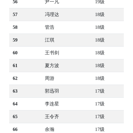
56
尹一凡
19级
57
冯理达
18级
58
管浩
18级
59
江琪
18级
60
王书剑
18级
61
夏方波
18级
62
周游
18级
63
郭迅羽
17级
64
李连星
17级
65
王令齐
17级
66
余瀚
17级