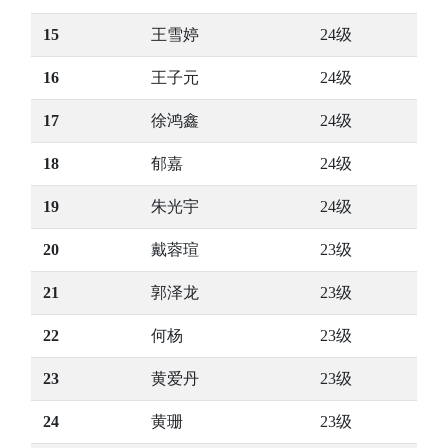
15
王雪婷
24级
16
王子元
24级
17
徐鸿鑫
24级
18
郁嘉
24级
19
朱光宇
24级
20
戴蓉瑄
23级
21
郭泽龙
23级
22
何杨
23级
23
黄爱丹
23级
24
黄珊
23级