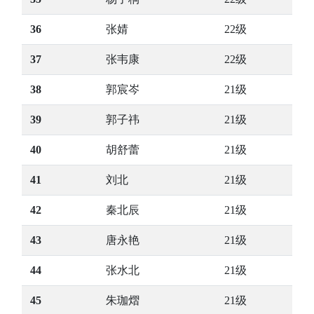
36
张婧
22级
37
张韦康
22级
38
郭宸岑
21级
39
郭子祎
21级
40
胡舒蕾
21级
41
刘北
21级
42
秦北辰
21级
43
唐永艳
21级
44
张水北
21级
45
朱珈熠
21级