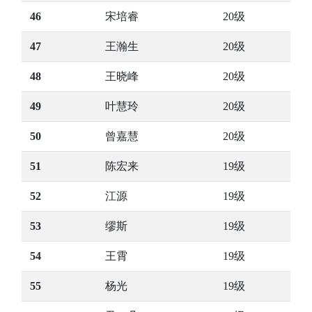
46
宋培睿
20级
47
王瀚生
20级
48
王晓峰
20级
49
叶慧玲
20级
50
曾嘉慧
20级
51
陈宏来
19级
52
江源
19级
53
缪斯
19级
54
王霄
19级
55
杨光
19级