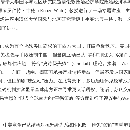
下午，清华大学国际与地区研究院邀请伦敦政治经济学院政治经济
者罗伯特・韦德（Robert Wade）教授进行了一场专题讲座，
本场讲座由清华大学国际与地区研究院博士生秦北辰主持，数十
加了讲座。
中国已成为首个挑战美国霸权的非西方大国，打破单极秩序。美国
、关税战等手段压制中国。但当前互动已从“零和”演变为“双输”
坏供应链，符合“史诗级失败”（epic fail）理论。接着，W
响。一方面，越南、墨西哥承接产业转移受益，但最不发达国家
，但也加剧“选边站”压力。在此背景下，多边治理体系改革成为
金砖机制扩容显示全球南方正在寻求更大话语权。随后，苏庆义
易性思维”以及全球南方的“平衡策略”等方面进行了评议并与Wa
调，中美竞争已从结构对抗升级为系统性风险，避免“双输”需重