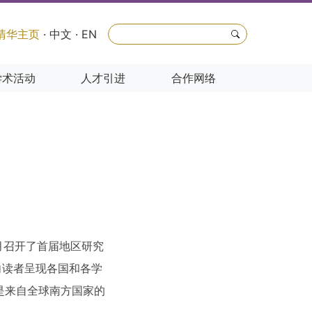
清华主页
·
中文
·
EN
学术活动
人才引进
合作网络
月召开了首届地区研究
向读者呈现各国和各学
是来自全球南方国家的