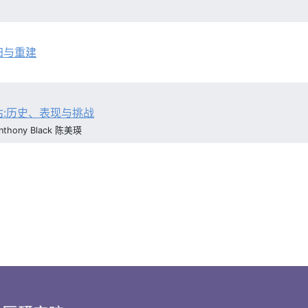
归与重建
:历史、表现与挑战
hony Black 陈美瑛