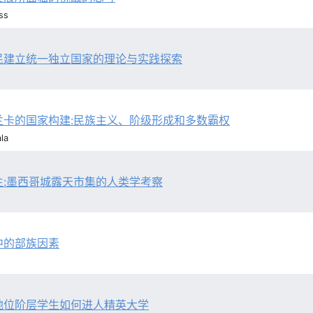
ss
民建立统一独立国家的理论与实践探索
兰卡的国家构建:民族主义、阶级形成和多数霸权
la
生:墨西哥城露天市集的人类学考察
中的部族因素
地位阶层学生如何进人精英大学