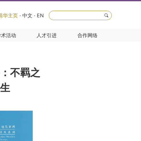
清华主页
·
中文
·
EN
学术活动
人才引进
合作网络
：不羁之
生