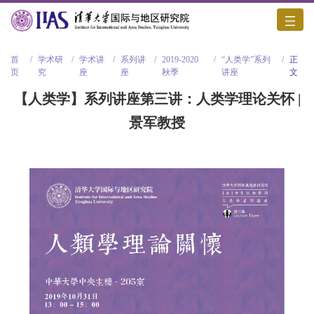
首
/
学术研
/
学术讲
/
系列讲
/
2019-2020
/
“人类学”系列
/
正
页
究
座
座
秋季
讲座
文
【人类学】系列讲座第三讲：人类学理论关怀 |
景军教授