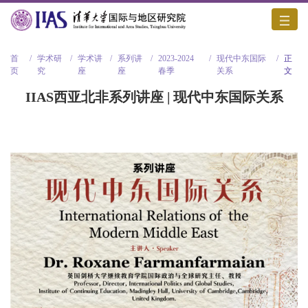
首
/
学术研
/
学术讲
/
系列讲
/
2023-2024
/
现代中东国际
/
正
页
究
座
座
春季
关系
文
IIAS西亚北非系列讲座 | 现代中东国际关系