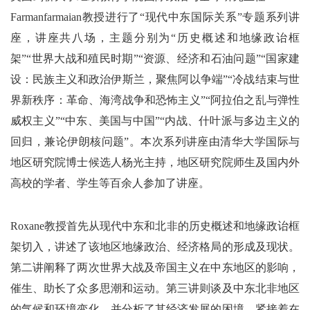
Farmanfarmaian教授进行了“现代中东国际关系”专题系列讲
座，讲座共八场，主题分别为“历史概述和地缘政诒框
架”“世界大战和殖民时期”“资源、经济和石油问题”“国家建
设：民族主义和政治伊斯兰，聚焦阿以争端”“冷战结束与世
界新秩序：革命、海湾战争和恐怖主义”“阿拉伯之乱与弹性
威权主义”“中东、美国与中国”“内战、什叶派与多边主义的
回归，兼论伊朗核问题”。本次系列讲座由清华大学国际与
地区研究院博士候选人杨光主持，地区研究院师生及国内外
高校的学者、学生等百余人参加了讲座。
Roxane教授首先从现代中东和北非的历史概述和地缘政诒框
架切入，讲述了该地区地缘政治、经济格局的形成及现状。
第二讲阐释了两次世界大战及帝国主义在中东地区的影响，
催生、助长了众多思潮和运动。第三讲则谈及中东北非地区
的气候和环境变化，并分析了其经济发展的困境。紧接着在