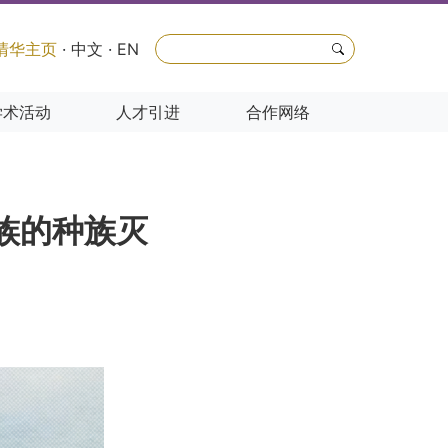
清华主页
·
中文
·
EN
学术活动
人才引进
合作网络
西族的种族灭