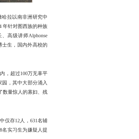
”）撒哈拉以南非洲研究中
94 年针对图西族的种族
讲师Alphonse
、博士生，国内外高校的
月内，超过100万无辜平
家园，其中大部分涌入
了数量惊人的寡妇、残
仅存12人，631名辅
18名实习生为嫌疑人提