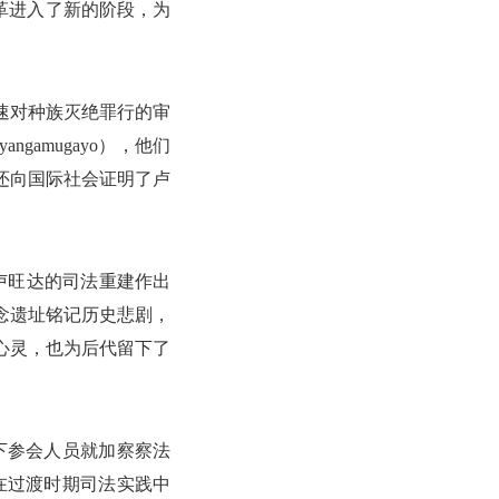
改革进入了新的阶段，为
速对种族灭绝罪行的审
amugayo），他们
还向国际社会证明了卢
为卢旺达的司法重建作出
念遗址铭记历史悲剧，
心灵，也为后代留下了
上线下参会人员就加察察法
师在过渡时期司法实践中