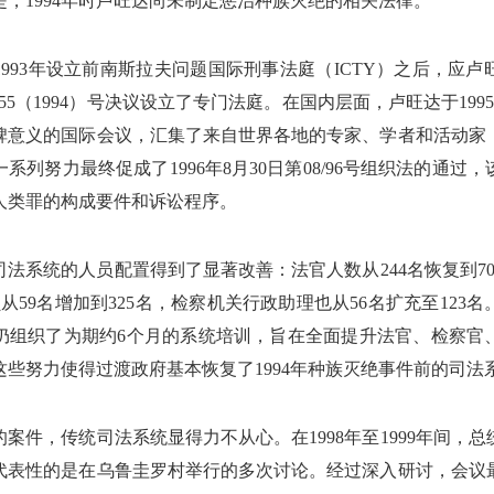
，1994年时卢旺达尚未制定惩治种族灭绝的相关法律。
993年设立前南斯拉夫问题国际刑事法庭（ICTY）之后，应
/955（1994）号决议设立了专门法庭。在国内层面，卢旺达于1995年
碑意义的国际会议，汇集了来自世界各地的专家、学者和活动家
系列努力最终促成了1996年8月30日第08/96号组织法的通过
人类罪的构成要件和诉讼程序。
达司法系统的人员配置得到了显著改善：法官人数从244名恢复到70
员从59名增加到325名，检察机关行政助理也从56名扩充至123
仍组织了为期约6个月的系统培训，旨在全面提升法官、检察官
些努力使得过渡政府基本恢复了1994年种族灭绝事件前的司法
案件，传统司法系统显得力不从心。在1998年至1999年间，
代表性的是在乌鲁圭罗村举行的多次讨论。经过深入研讨，会议