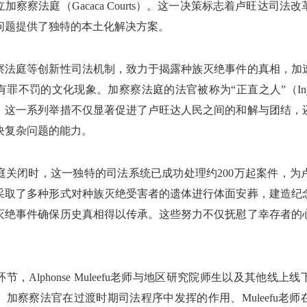
加察察法庭（Gacaca Courts）。这一决策标志着卢旺达司法
问题提供了独特的本土化解决方案。
察法庭等创新性司法机制，致力于揭露种族灭绝事件的真相，加
罪不罚的文化现象。加察察法庭的法官被称为“正直之人”（Inyang
。这一系列举措不仅显著促进了卢旺达人民之间的和解与团结，
决复杂问题的能力。
法庭关闭时，这一独特的司法系统已成功处理约200万起案件，
采取了多种形式对种族灭绝受害者的遗体进行体面安葬，建造纪
灭绝事件确保历史真相得以传承。这些努力不仅抚慰了幸存者的
，Alphonse Muleefu老师与地区研究院师生以及其他线
加察察法官在过渡时期司法程序中发挥的作用、Muleefu老