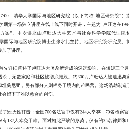
5:00-17:00，清华大学国际与地区研究院（以下简称“地区研究院
年春季学期第一场独立讲座在线上线下同时开讲，主题为“卢旺达在19
方案”。本次讲座由卢旺达大学艺术与社会科学学院代理院长、高级
清华大学国际与地区研究院博士生张水北主持。地区研究院研究员
参加了讲座。
leefu老师首先详细阐述了卢旺达大屠杀所造成的深远影响。在短短三个
屠杀，无数家庭和社区被彻底摧毁。约300万卢旺达人被迫逃离
和坦桑尼亚，另有部分人则栖身于境内的难民营。这场浩劫制造
社会留下了难以愈合的创伤。
了毁灭性打击：全国700名法官中仅有244人幸存，70名检察官中
有137人幸免于难。面对如此严峻的形势，仅有约35名律师和