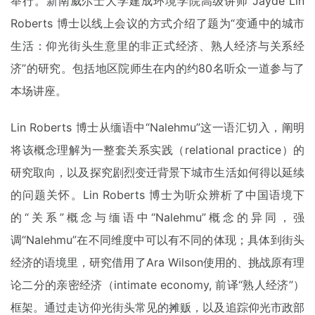
举行。新南威尔士大学建成环境学院高级讲师 Jayde Lin
Roberts 博士以线上会议的方式介绍了题为“变通中的城市
生活：仰光街头生意里的非正式经济、熟人经济与关系经
济”的研究。包括地区院师生在内的约80名听众一道参与了
本场讲座。
Lin Roberts 博士从缅语中“Nalehmu”这一语汇切入，阐明
将该概念理解为一整套关系实践（relational practice）的
研究取向，以及探究剧烈变迁背景下城市生活如何得以延续
的问题关怀。Lin Roberts 博士为听众辨析了中国语境下
的“关系”概念与缅语中“Nalehmu”概念的异同，强
调“Nalehmu”在不同维度中可以有不同的体现；具体到街头
经济的语境里，研究借用了Ara Wilson使用的、挑战原有理
论二分的亲密经济（intimate economy, 前译“熟人经济”）
框架。通过走访仰光街头常见的摊贩，以及追踪仰光市政部