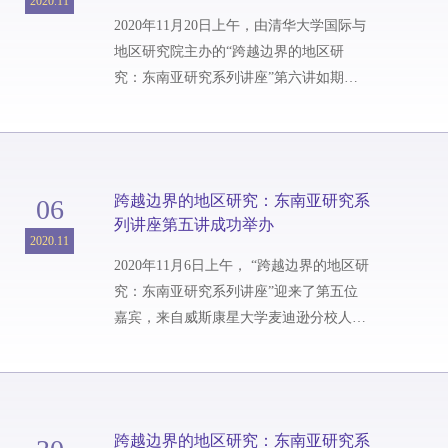
2020.11
政治发展演变的历史，最后对当代柬埔寨
2020年11月20日上午，由清华大学国际与
政党政治进行了解析。顾佳赟副教授从...
地区研究院主办的“跨越边界的地区研
究：东南亚研究系列讲座”第六讲如期举
行。新南威尔士大学建成环境学院高级讲
师 Jayde Lin Roberts 博士以线上会议的方
式介绍了题为“变通中的城市生活：仰光
街头生意里的非正式经济、熟人经济与关
跨越边界的地区研究：东南亚研究系
06
系经济”的研究。包括地区院师生在内的
列讲座第五讲成功举办
约80名听众一道参与了本场讲座。Lin
2020.11
Roberts 博士从缅语中“Nalehmu”这一语汇
2020年11月6日上午， “跨越边界的地区研
切入，阐明将该概念理解为一整套关系...
究：东南亚研究系列讲座”迎来了第五位
嘉宾，来自威斯康星大学麦迪逊分校人类
学系的Katherine Bowie教授为大家带来了
主题为“记忆的政治：圣僧祜巴西唯差与
现代泰国的形成”的讲座。清华大学国际
与地区研究院师生及线上的60余名校内外
跨越边界的地区研究：东南亚研究系
听众共同参与讲座。Katherine Bowie教授