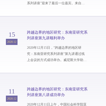
系列讲座”迎来了最后一位嘉宾。来自新
加坡国立大学历史系的罗恩光（Bruce
Lockhart）副教授通过线上会议的方式为
一百余名听众带来的题为“中国-越南历史
与文化关系”（Perspectives on Sino-
跨越边界的地区研究：东南亚研究系
15
Vietnamese Historical and Cultural
列讲座第九讲顺利举办
Relations）的精彩讲座。本讲的顺利举办
2020.12
也标志着本学期东南亚研究系列讲座的圆
2020年12月15日，“跨越边界的地区研
满结束。罗恩光副教授首先从地理和历史
究：东南亚研究系列讲座”第九讲通过线
的...
上会议的方式成功举办。威尼斯大学助理
教授Edoardo Siani为来自校内外的听众带
来了题为“泰国占卜与政治”的精彩分享。
Siani博士从自己在泰国曼谷的亲身经历引
入，配合大量的照片向听众们介绍了泰国
跨越边界的地区研究：东南亚研究系
11
占卜这一充满神秘感的领域。泰国知名银
列讲座第八讲成功举办
行Kasikornbank的数据表明在2005年，泰
2020.12
国人一年支出的占卜费用大约为1.32亿美
2020年12月11日上午，中国社会科学院亚