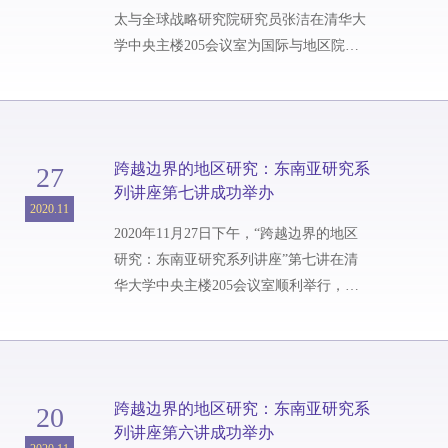
元，这足以体现泰国人对占卜的重视程...
太与全球战略研究院研究员张洁在清华大
学中央主楼205会议室为国际与地区院的
博士生们带来了题为“地区秩序重构与南
海问题的再审视”的讲座，本次讲座也
是“跨越边界的地区研究：东南亚研究系
列讲座”第八讲。讲座主要分为南海问题
跨越边界的地区研究：东南亚研究系
27
基本情况、冷战后地区秩序变迁与重组、
列讲座第七讲成功举办
印太战略下对南海问题的再审视、中国的
2020.11
应对四部分。张洁研究员首先从地理构成
2020年11月27日下午，“跨越边界的地区
的角度介绍了南海诸岛的情况，指出南海
研究：东南亚研究系列讲座”第七讲在清
问题...
华大学中央主楼205会议室顺利举行，主
题为“柬埔寨政党政治研究”，北京外国语
大学亚洲学院副院长、柬埔寨研究中心主
任顾佳赟副教授主讲。围绕“政党政治”这
一关键概念，顾佳赟副教授首先进行了政
跨越边界的地区研究：东南亚研究系
20
党与政党政治的概念界定，接着介绍了柬
列讲座第六讲成功举办
埔寨政党政治的起源并梳理了柬埔寨政党