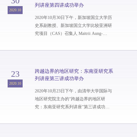
30
列讲座第四讲成功举办
围绕泰国北部著名圣僧Saint Khruba
2020.10
Srivichai（1878-1939）的故事，讨论了现
2020年10月30日下午，新加坡国立大学历
代泰国民族国家形成中展现出的记忆政...
史系副教授、新加坡国立大学比较亚洲研
究项目（CAS）召集人 Maitrii Aung-
Thwin通过线上会议的方式进行了题为“亚
洲的地区研究：认识论与研究路径”的讲
座。本次讲座共吸引了七十余名来自校内
外的听众参加，这也是清华大学国际与地
跨越边界的地区研究：东南亚研究系
23
区研究院主办的“跨越边界的地区研究：
列讲座第三讲成功举办
东南亚研究系列讲座”第四讲。围绕“超越
2020.10
边界”的主题，本次讲座主要分为四个部
2020年10月23日下午，由清华大学国际与
分，分别是地区研究的诞生、以东南亚
地区研究院主办的“跨越边界的地区研
研...
究：东南亚研究系列讲座”第三讲成功举
办。清华大学历史系副教授曹寅通过在线
会议的方式为国际与地区研究院的十余名
师生及三十余名校内外听众带来了题