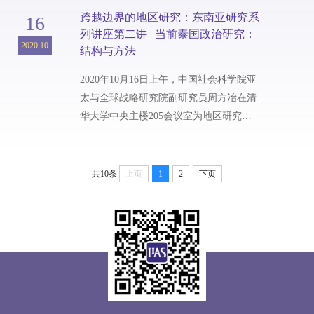
为“在孟加拉湾超越区域研究”的讲座。讲
跨越边界的地区研究：东南亚研究系
16
座主要分为两个部分。曹寅副教授首先分
列讲座第二讲 | 当前泰国政治研究：
享了自己在东南亚生活的所见所闻，从现
2020.10
结构与方法
实生活图景出发为听众们呈现了丰富的孟
加拉湾沿岸世界。第二部分中，曹寅副教
2020年10月16日上午，中国社会科学院亚
授针...
太与全球战略研究院副研究员周方冶在清
华大学中央主楼205会议室为地区研究院
十余名从事东南亚研究的博士生带来了题
为“当前泰国政治研究：结构与方法”的讲
座，同时参与讲座的还有七十余名线上听
共10条
上页
1
2
下页
众。这也是清华大学国际与地区研究
院“跨越边界的地区研究：东南亚研究系
列讲座”的第二讲。周方冶副研究员在讲
座中深度剖析了国别研究的特点与难点，
并由此引出了当前进行泰国政治研究的三
个阶...