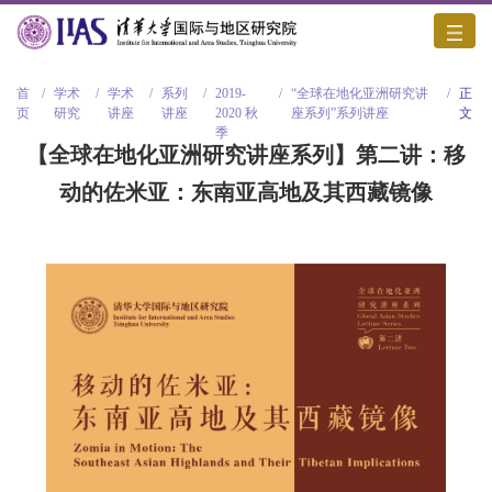
首
/
学术
/
学术
/
系列
/
2019-
/
“全球在地化亚洲研究讲
/
正
页
研究
讲座
讲座
2020 秋
座系列”系列讲座
文
季
【全球在地化亚洲研究讲座系列】第二讲：移
动的佐米亚：东南亚高地及其西藏镜像