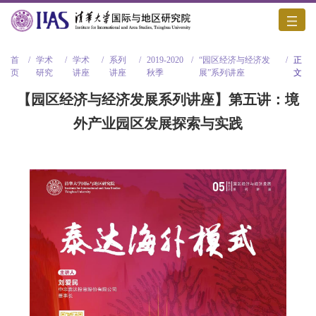
首
/
学术
/
学术
/
系列
/
2019-2020
/
“园区经济与经济发
/
正
页
研究
讲座
讲座
秋季
展”系列讲座
文
【园区经济与经济发展系列讲座】第五讲：境
外产业园区发展探索与实践