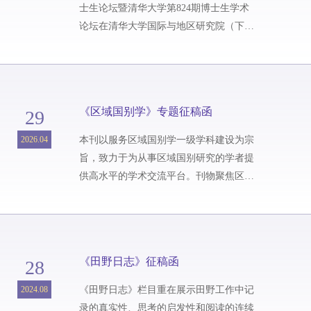
士生论坛暨清华大学第824期博士生学术
论坛在清华大学国际与地区研究院（下
称“地区研究院”）举办。论坛以“区域国别
研究：经验、理论与方法”为主题，来自
海内外高校的百余名师生通过不同形式参
加活动，围绕区域国别研究的理论建构、
《区域国别学》专题征稿函
29
方法创新与经验研究展开交流。开幕式合
影当天上午，论坛开幕式在地区研究院阶
2026.04
本刊以服务区域国别学一级学科建设为宗
梯教室举行。地区研究院院长姜景奎教
旨，致力于为从事区域国别研究的学者提
授、清华大学团委副书记傅宇杰、复旦大
供高水平的学术交流平台。刊物聚焦区域
学...
国别学的研究对象、主题、理论及方法，
推动学科知识生产及相关研究方法路径的
探索创新。
《田野日志》征稿函
28
2024.08
《田野日志》栏目重在展示田野工作中记
录的真实性、思考的启发性和阅读的连续